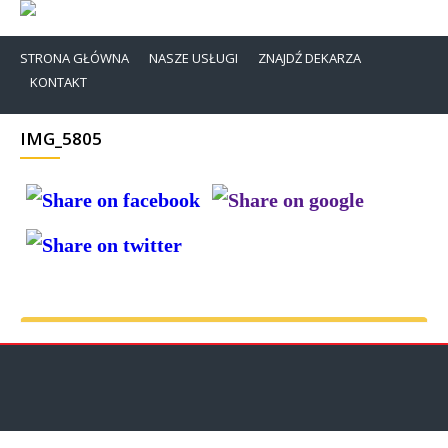
STRONA GŁÓWNA
NASZE USŁUGI
ZNAJDŹ DEKARZA
KONTAKT
IMG_5805