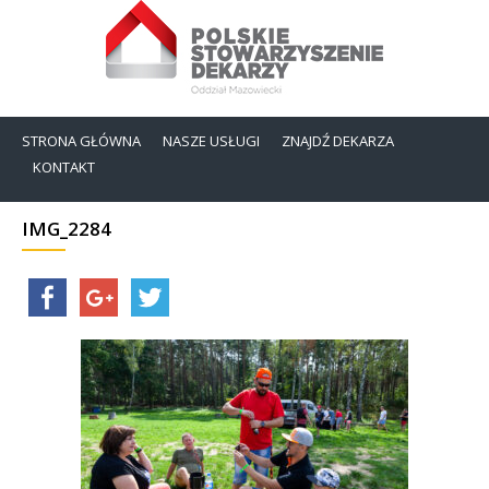
STRONA GŁÓWNA
NASZE USŁUGI
ZNAJDŹ DEKARZA
KONTAKT
IMG_2284