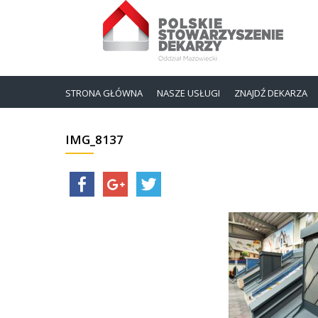
STRONA GŁÓWNA
NASZE USŁUGI
ZNAJDŹ DEKARZA
IMG_8137